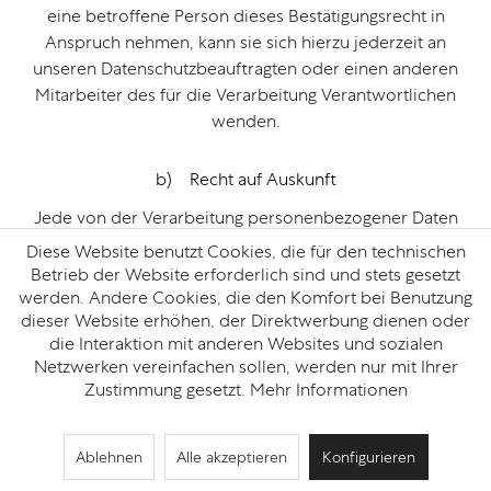
eine betroffene Person dieses Bestätigungsrecht in
Anspruch nehmen, kann sie sich hierzu jederzeit an
unseren Datenschutzbeauftragten oder einen anderen
Mitarbeiter des für die Verarbeitung Verantwortlichen
wenden.
b) Recht auf Auskunft
Jede von der Verarbeitung personenbezogener Daten
betroffene Person hat das vom Europäischen Richtlinien-
Diese Website benutzt Cookies, die für den technischen
und Verordnungsgeber gewährte Recht, jederzeit von
Betrieb der Website erforderlich sind und stets gesetzt
dem für die Verarbeitung Verantwortlichen
werden. Andere Cookies, die den Komfort bei Benutzung
dieser Website erhöhen, der Direktwerbung dienen oder
unentgeltliche Auskunft über die zu seiner Person
die Interaktion mit anderen Websites und sozialen
gespeicherten personenbezogenen Daten und eine
Netzwerken vereinfachen sollen, werden nur mit Ihrer
Kopie dieser Auskunft zu erhalten. Ferner hat der
Zustimmung gesetzt.
Mehr Informationen
Europäische Richtlinien- und Verordnungsgeber der
betroffenen Person Auskunft über folgende
Informationen zugestanden:
Ablehnen
Alle akzeptieren
Konfigurieren