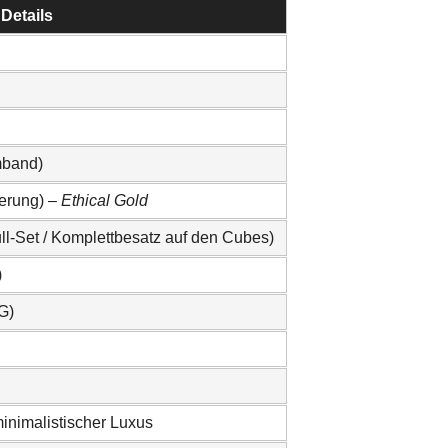
Details
mband)
ierung) –
Ethical Gold
ull-Set / Komplettbesatz auf den Cubes)
)
G)
inimalistischer Luxus