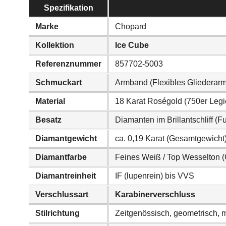
Spezifikation
Marke
Chopard
Kollektion
Ice Cube
Referenznummer
857702-5003
Schmuckart
Armband (Flexibles Gliederar
Material
18 Karat Roségold (750er Leg
Besatz
Diamanten im Brillantschliff (F
Diamantgewicht
ca. 0,19 Karat (Gesamtgewicht
Diamantfarbe
Feines Weiß / Top Wesselton (
Diamantreinheit
IF (lupenrein) bis VVS
Verschlussart
Karabinerverschluss
Stilrichtung
Zeitgenössisch, geometrisch, m