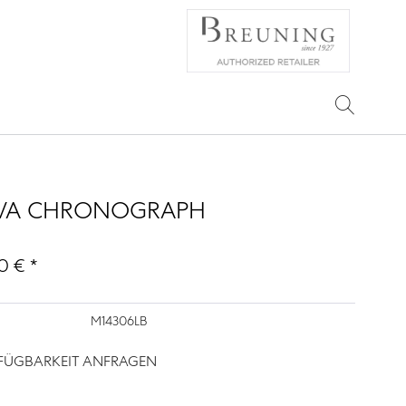
VA CHRONOGRAPH
0 € *
M14306LB
RFÜGBARKEIT ANFRAGEN