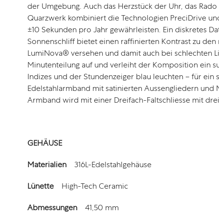
der Umgebung. Auch das Herzstück der Uhr, das Rado K
Quarzwerk kombiniert die Technologien PreciDrive un
±10 Sekunden pro Jahr gewährleisten. Ein diskretes Dat
Sonnenschliff bietet einen raffinierten Kontrast zu d
LumiNova® versehen und damit auch bei schlechten Lich
Minutenteilung auf und verleiht der Komposition ein su
Indizes und der Stundenzeiger blau leuchten – für ein s
Edelstahlarmband mit satinierten Aussengliedern und Mi
Armband wird mit einer Dreifach-Faltschliesse mit dre
GEHÄUSE
Materialien
3
16L-Edelstahlgehäuse
Lünette
High-Tech Ceramic
Abmessungen
41
,
5
0 mm