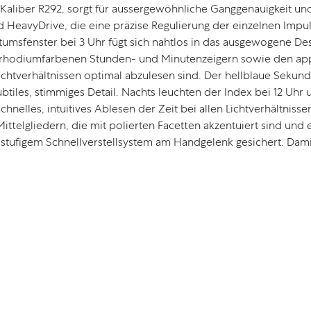
aliber R292, sorgt für aussergewöhnliche Ganggenauigkeit und 
d HeavyDrive, die eine präzise Regulierung der einzelnen Im
umsfenster bei 3 Uhr fügt sich nahtlos in das ausgewogene Desig
en rhodiumfarbenen Stunden- und Minutenzeigern sowie den appl
tverhältnissen optimal abzulesen sind. Der hellblaue Sekunden
btiles, stimmiges Detail. Nachts leuchten der Index bei 12 Uh
chnelles, intuitives Ablesen der Zeit bei allen Lichtverhältni
ttelgliedern, die mit polierten Facetten akzentuiert sind und e
istufigem Schnellverstellsystem am Handgelenk gesichert. Damit