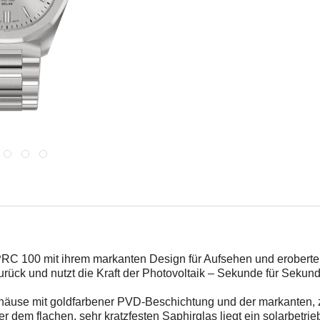
 PRC 100 mit ihrem markanten Design für Aufsehen und eroberte e
ck und nutzt die Kraft der Photovoltaik – Sekunde für Sekund
äuse mit goldfarbener PVD-Beschichtung und der markanten, z
 dem flachen, sehr kratzfesten Saphirglas liegt ein solarbetri