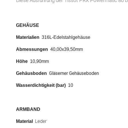
Diese Ausführung der Tissot PRX Powermatic 80 bes
GEHÄUSE
Materialien 
 316L-Edelstahlgehäuse
Abmessungen 
 40,00x39,50mm
Höhe
  10,90mm
Gläserner Gehäuseboden
Gehäusboden
Wasserdichtigkeit (bar)
  10
ARMBAND
Leder
Material