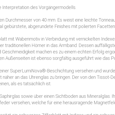
e Interpretation des Vorgängermodells.
en Durchmesser von 40 mm. Es weist eine leichte Tonneau
al gebürstete, abgerundete Finishes mit polierten Facetten
latt mit Wabenmotiv in Verbindung mit vernickelten Indexe
r traditionellen Hörner in das Armband. Dessen auffälligste
nd Geschmeidigkeit machen es zu einem echten Erfolg ergo
en Außenseiten ist ebenso sorgfältig ausgeführt wie das Po
t einer SuperLumiNova®-Beschichtung versehen und wurde
tt näher an das Uhrenglas zu bringen. Der von den Tissot-De
en, als es tatsächlich ist.
s Saphirglas sowie über einen Sichtboden aus Mineralglas. 
lfeder versehen, welche für eine herausragende Magnetfelds