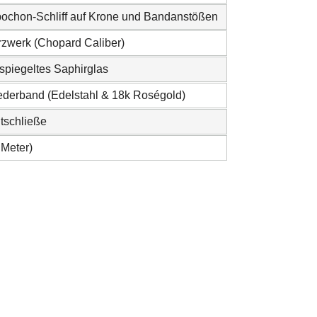
ochon-Schliff auf Krone und Bandanstößen
rzwerk (Chopard Caliber)
tspiegeltes Saphirglas
ederband (Edelstahl & 18k Roségold)
ltschließe
 Meter)