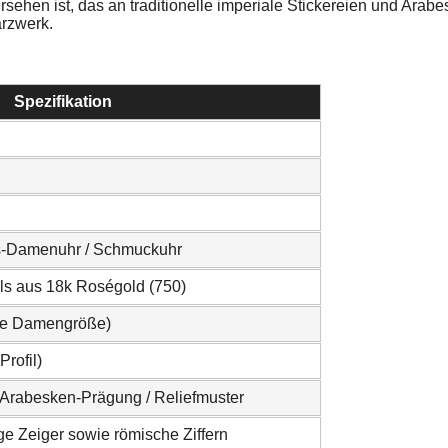
ehen ist, das an traditionelle imperiale Stickereien und Arabe
rzwerk.
Spezifikation
s-Damenuhr / Schmuckuhr
ils aus 18k Roségold (750)
ose Damengröße)
rofil)
r Arabesken-Prägung / Reliefmuster
e Zeiger sowie römische Ziffern