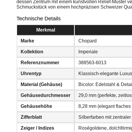
dessen Zentrum mit einem kunstvollen Relief-Muster vers
Schmuckstück von einem hochpräzisen Schweizer Qua
Technische Details
Merkmal
Marke
Chopard
Kollektion
Imperiale
Referenznummer
388563-6013
Uhrentyp
Klassisch-elegante Luxu
Material (Gehäuse)
Bicolor: Edelstahl & Deta
Gehäusedurchmesser
29,0 mm (perfekte, zeitl
Gehäusehöhe
8,28 mm (elegant flaches P
Zifferblatt
Silberfarben mit zentrale
Zeiger / Indizes
Roségoldene, dolchförmig