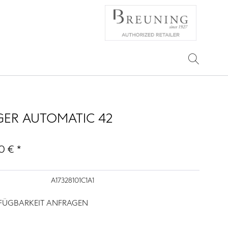
ER AUTOMATIC 42
0 € *
A17328101C1A1
RFÜGBARKEIT ANFRAGEN