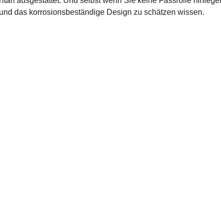
Titan ausgestattet. Und selbst wenn Sie keine Fassrolle hinle
tät und das korrosionsbeständige Design zu schätzen wissen.