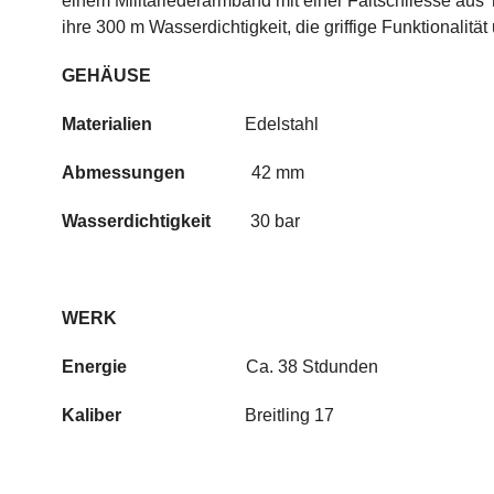
einem Militärlederarmband mit einer Faltschliesse aus 
ihre 300 m Wasserdichtigkeit, die griffige Funktionali
GEHÄUSE
Materialien
Edelstahl
Abmessungen
42
m
m
Wasserdichtigkeit
30 bar
WERK
Energie
Ca. 38 Stdunden
Kaliber
Breitling 17