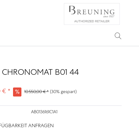
 CHRONOMAT B01 44
 € *
10.550,00 € *
(30% gespart)
AB0136161C1A1
RFÜGBARKEIT ANFRAGEN